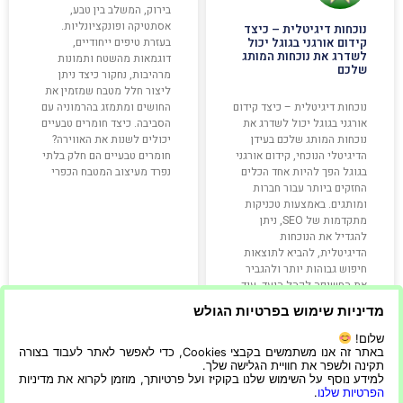
בירוק, המשלב בין טבע,
אסתטיקה ופונקציונליות.
נוכחות דיגיטלית – כיצד
בעזרת טיפים ייחודיים,
קידום אורגני בגוגל יכול
לשדרג את נוכחות המותג
דוגמאות מהשטח ותמונות
שלכם
מרהיבות, נחקור כיצד ניתן
ליצור חלל מטבח שמזמין את
החושים ומתמזג בהרמוניה עם
נוכחות דיגיטלית – כיצד קידום
הסביבה. כיצד חומרים טבעיים
אורגני בגוגל יכול לשדרג את
יכולים לשנות את האווירה?
נוכחות המותג שלכם בעידן
חומרים טבעיים הם חלק בלתי
הדיגיטלי הנוכחי, קידום אורגני
נפרד מעיצוב המטבח הכפרי
בגוגל הפך להיות אחד הכלים
החזקים ביותר עבור חברות
ומותגים. באמצעות טכניקות
מתקדמות של SEO, ניתן
להגדיל את הנוכחות
הדיגיטלית, להביא לתוצאות
חיפוש גבוהות יותר ולהגביר
את החשיפה לקהל היעד. עוד
באתר:
מדיניות שימוש בפרטיות הגולש
שלום!
קרא עוד »
קרא עוד »
באתר זה אנו משתמשים בקבצי Cookies, כדי לאפשר לאתר לעבוד בצורה
תקינה ולשפר את חוויית הגלישה שלך.
למידע נוסף על השימוש שלנו בקוקיז ועל פרטיותך, מוזמן לקרוא את מדיניות
הפרטיות שלנו
.
22/08/2025
13/06/2025